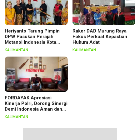
Heriyanto Tarung Pimpin
Raker DAD Murung Raya
DPW Pasukan Perajah
Fokus Perkuat Kepastian
Motanoi Indonesia Kota
Hukum Adat
Palangka Raya, Dikukuhkan
KALIMANTAN
KALIMANTAN
Lewat Ritual
FORDAYAK Apresiasi
Kinerja Polri, Dorong Sinergi
Demi Indonesia Aman dan
Berkeadilan
KALIMANTAN