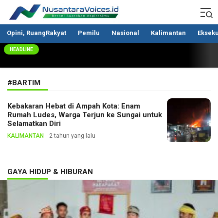
Nusantaravoices.id
Berani Suarakan Aspirasimu
Opini, RuangRakyat
Pemilu
Nasional
Kalimantan
Ekseku
HEADLINE
#BARTIM
Kebakaran Hebat di Ampah Kota: Enam
Rumah Ludes, Warga Terjun ke Sungai untuk
Selamatkan Diri
KALIMANTAN
2 tahun yang lalu
GAYA HIDUP & HIBURAN