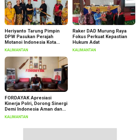
Heriyanto Tarung Pimpin
Raker DAD Murung Raya
DPW Pasukan Perajah
Fokus Perkuat Kepastian
Motanoi Indonesia Kota
Hukum Adat
Palangka Raya, Dikukuhkan
KALIMANTAN
KALIMANTAN
Lewat Ritual
FORDAYAK Apresiasi
Kinerja Polri, Dorong Sinergi
Demi Indonesia Aman dan
Berkeadilan
KALIMANTAN