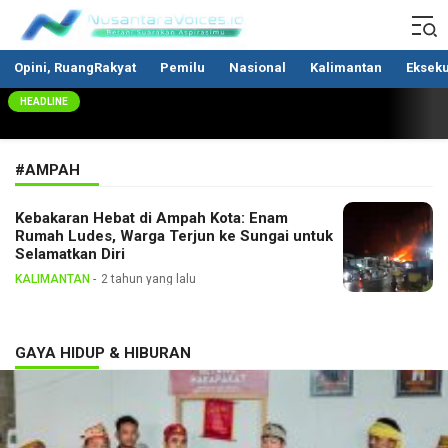
Nusantaravoices.id
Berani Suarakan Aspirasimu
Opini, RuangRakyat
Pemilu
Nasional
Kalimantan
Ekseku
HEADLINE
#AMPAH
Kebakaran Hebat di Ampah Kota: Enam
Rumah Ludes, Warga Terjun ke Sungai untuk
Selamatkan Diri
KALIMANTAN
2 tahun yang lalu
GAYA HIDUP & HIBURAN