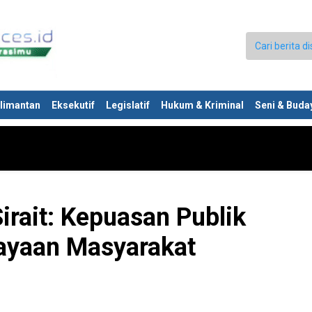
limantan
Eksekutif
Legislatif
Hukum & Kriminal
Seni & Buda
irait: Kepuasan Publik
ayaan Masyarakat