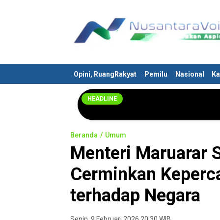
Nusantaravoices.id
Berani Suarakan Aspirasimu
Opini, RuangRakyat
Pemilu
Nasional
Ka
HEADLINE
Beranda
Umum
Menteri Maruarar S
Cerminkan Keperc
terhadap Negara
Senin, 9 Februari 2026 20:30 WIB