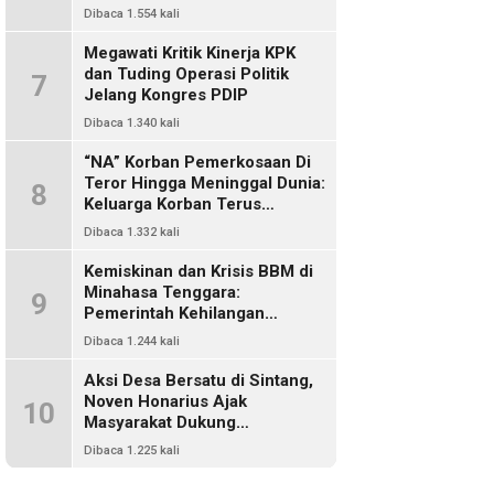
Dikriminalisasi
Dibaca 1.554 kali
Megawati Kritik Kinerja KPK
dan Tuding Operasi Politik
7
Jelang Kongres PDIP
Dibaca 1.340 kali
“NA” Korban Pemerkosaan Di
Teror Hingga Meninggal Dunia:
8
Keluarga Korban Terus
Mencari Keadilan, Dimanakah
Dibaca 1.332 kali
Polisi?
Kemiskinan dan Krisis BBM di
Minahasa Tenggara:
9
Pemerintah Kehilangan
Kendali, DPRD Absen Dalam
Dibaca 1.244 kali
Pengawasan
Aksi Desa Bersatu di Sintang,
Noven Honarius Ajak
10
Masyarakat Dukung
Pembebasan Kades Empanak
Dibaca 1.225 kali
Keladan dan Desak Cabut Izin
PT Kiara Sawit Abadi