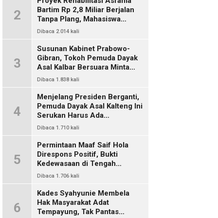
Proyek Rehabilitasi Asrama
Bartim Rp 2,8 Miliar Berjalan
2
Tanpa Plang, Mahasiswa
Pertanyakan Transparansi
Dibaca 2.014 kali
PUPR
Susunan Kabinet Prabowo-
Gibran, Tokoh Pemuda Dayak
3
Asal Kalbar Bersuara Minta
Harus Ada Representasi Dari
Dibaca 1.838 kali
Kalangan Dayak Kalimantan
Menjelang Presiden Berganti,
Pemuda Dayak Asal Kalteng Ini
4
Serukan Harus Ada
Keterwakilan Bangsa Dayak
Dibaca 1.710 kali
Dalam Kabinet Prabowo Gibran
Permintaan Maaf Saif Hola
Direspons Positif, Bukti
5
Kedewasaan di Tengah
Polemik Konten
Dibaca 1.706 kali
Kades Syahyunie Membela
Hak Masyarakat Adat
6
Tempayung, Tak Pantas