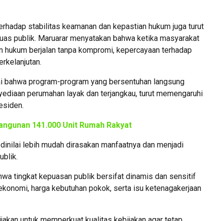
rhadap stabilitas keamanan dan kepastian hukum juga turut
puas publik. Maruarar menyatakan bahwa ketika masyarakat
 hukum berjalan tanpa kompromi, kepercayaan terhadap
rkelanjutan.
ilai bahwa program-program yang bersentuhan langsung
yediaan perumahan layak dan terjangkau, turut memengaruhi
esiden.
ngunan 141.000 Unit Rumah Rakyat
inilai lebih mudah dirasakan manfaatnya dan menjadi
ublik.
a tingkat kepuasan publik bersifat dinamis dan sensitif
 ekonomi, harga kebutuhan pokok, serta isu ketenagakerjaan
 pijakan untuk memperkuat kualitas kebijakan agar tetap