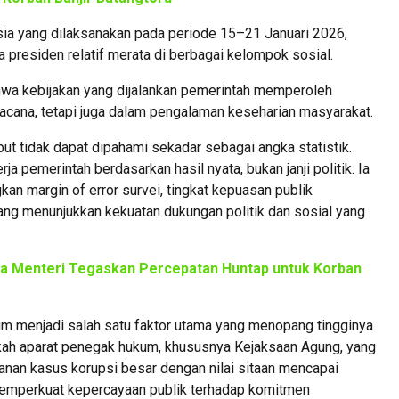
esia yang dilaksanakan pada periode 15–21 Januari 2026,
a presiden relatif merata di berbagai kelompok sosial.
hwa kebijakan yang dijalankan pemerintah memperoleh
wacana, tetapi juga dalam pengalaman keseharian masyarakat.
t tidak dapat dipahami sekadar sebagai angka statistik.
ja pemerintah berdasarkan hasil nyata, bukan janji politik. Ia
 margin of error survei, tingkat kepuasan publik
ang menunjukkan kekuatan dukungan politik dan sosial yang
ua Menteri Tegaskan Percepatan Huntap untuk Korban
m menjadi salah satu faktor utama yang menopang tingginya
gkah aparat penegak hukum, khususnya Kejaksaan Agung, yang
nan kasus korupsi besar dengan nilai sitaan mencapai
ai memperkuat kepercayaan publik terhadap komitmen