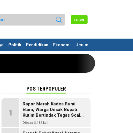
LOGIN
ya
Politik
Pendidikan
Ekonomi
Umum
POS TERPOPULER
Rapor Merah Kades Bumi
Etam, Warga Desak Bupati
1
Kutim Bertindak Tegas Soal
Penyelewengan Dana SILPA
Dibaca 3.184 kali