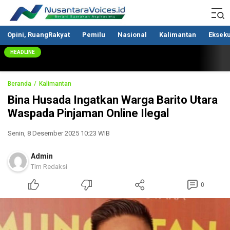
Nusantaravoices.id
Berani Suarakan Aspirasimu
Opini, RuangRakyat
Pemilu
Nasional
Kalimantan
Ekseku
HEADLINE
Beranda
Kalimantan
Bina Husada Ingatkan Warga Barito Utara
Waspada Pinjaman Online Ilegal
Senin, 8 Desember 2025 10:23 WIB
Admin
Tim Redaksi
0