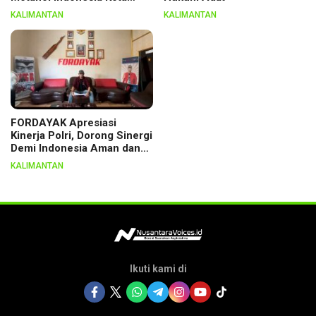
Palangka Raya, Dikukuhkan
KALIMANTAN
KALIMANTAN
Lewat Ritual
FORDAYAK Apresiasi
Kinerja Polri, Dorong Sinergi
Demi Indonesia Aman dan
Berkeadilan
KALIMANTAN
Ikuti kami di