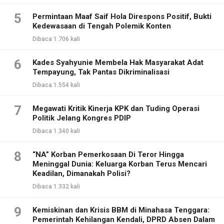
5
Permintaan Maaf Saif Hola Direspons Positif, Bukti
Kedewasaan di Tengah Polemik Konten
Dibaca 1.706 kali
6
Kades Syahyunie Membela Hak Masyarakat Adat
Tempayung, Tak Pantas Dikriminalisasi
Dibaca 1.554 kali
7
Megawati Kritik Kinerja KPK dan Tuding Operasi
Politik Jelang Kongres PDIP
Dibaca 1.340 kali
8
“NA” Korban Pemerkosaan Di Teror Hingga
Meninggal Dunia: Keluarga Korban Terus Mencari
Keadilan, Dimanakah Polisi?
Dibaca 1.332 kali
9
Kemiskinan dan Krisis BBM di Minahasa Tenggara:
Pemerintah Kehilangan Kendali, DPRD Absen Dalam