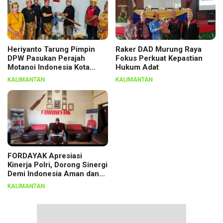
Heriyanto Tarung Pimpin
Raker DAD Murung Raya
DPW Pasukan Perajah
Fokus Perkuat Kepastian
Motanoi Indonesia Kota
Hukum Adat
Palangka Raya, Dikukuhkan
KALIMANTAN
KALIMANTAN
Lewat Ritual
FORDAYAK Apresiasi
Kinerja Polri, Dorong Sinergi
Demi Indonesia Aman dan
Berkeadilan
KALIMANTAN