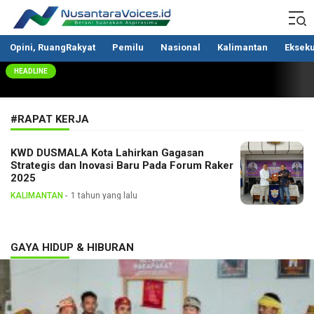
Nusantaravoices.id
Berani Suarakan Aspirasimu
Opini, RuangRakyat
Pemilu
Nasional
Kalimantan
Ekseku
HEADLINE
#RAPAT KERJA
KWD DUSMALA Kota Lahirkan Gagasan
Strategis dan Inovasi Baru Pada Forum Raker
2025
KALIMANTAN
1 tahun yang lalu
GAYA HIDUP & HIBURAN