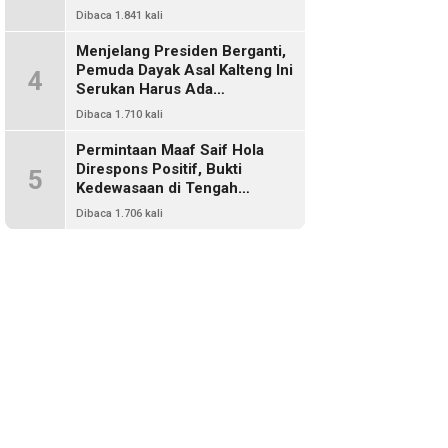
Harus Ada Representasi Dari
Dibaca 1.841 kali
Kalangan Dayak Kalimantan
Menjelang Presiden Berganti,
Pemuda Dayak Asal Kalteng Ini
4
Serukan Harus Ada
Keterwakilan Bangsa Dayak
Dibaca 1.710 kali
Dalam Kabinet Prabowo Gibran
Permintaan Maaf Saif Hola
Direspons Positif, Bukti
5
Kedewasaan di Tengah
Polemik Konten
Dibaca 1.706 kali