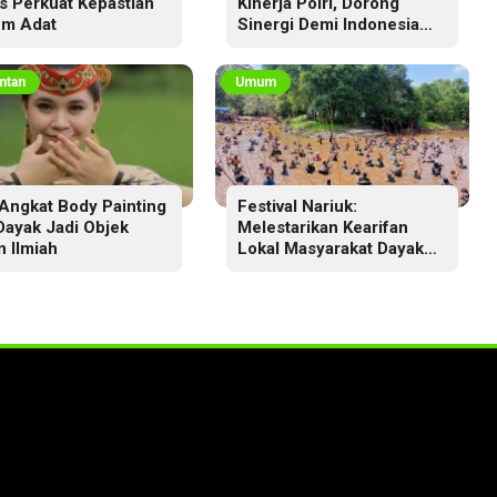
s Perkuat Kepastian
Kinerja Polri, Dorong
m Adat
Sinergi Demi Indonesia
Aman dan Berkeadilan
ntan
Umum
Angkat Body Painting
Festival Nariuk:
 Dayak Jadi Objek
Melestarikan Kearifan
n Ilmiah
Lokal Masyarakat Dayak
Ma’anyan