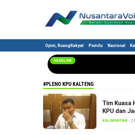
Nusantaravoices.id
Berani Suarakan Aspirasimu
Opini, RuangRakyat
Pemilu
Nasional
Ka
HEADLINE
#PLENO KPU KALTENG
Tim Kuasa 
KPU dan Jag
KALIMANTAN
2 