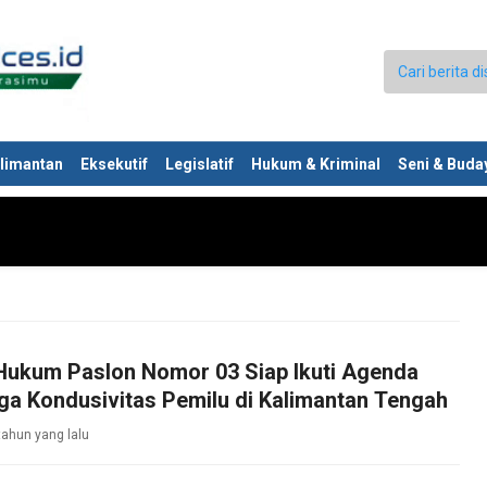
limantan
Eksekutif
Legislatif
Hukum & Kriminal
Seni & Buda
Hukum Paslon Nomor 03 Siap Ikuti Agenda
a Kondusivitas Pemilu di Kalimantan Tengah
tahun yang lalu