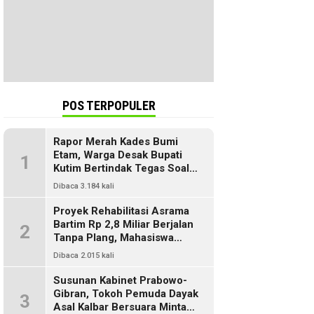
POS TERPOPULER
Rapor Merah Kades Bumi
Etam, Warga Desak Bupati
1
Kutim Bertindak Tegas Soal
Penyelewengan Dana SILPA
Dibaca 3.184 kali
Proyek Rehabilitasi Asrama
Bartim Rp 2,8 Miliar Berjalan
2
Tanpa Plang, Mahasiswa
Pertanyakan Transparansi
Dibaca 2.015 kali
PUPR
Susunan Kabinet Prabowo-
Gibran, Tokoh Pemuda Dayak
3
Asal Kalbar Bersuara Minta