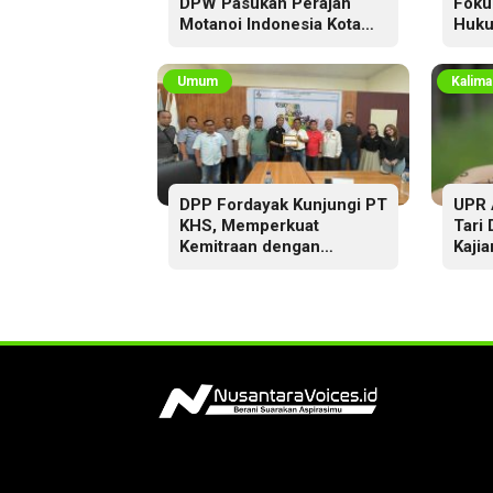
DPW Pasukan Perajah
Foku
Motanoi Indonesia Kota
Huku
Palangka Raya,
Dikukuhkan Lewat Ritual
Umum
Kalima
DPP Fordayak Kunjungi PT
UPR 
KHS, Memperkuat
Tari
Kemitraan dengan
Kajia
Koperasi Fordayak Merah
Putih