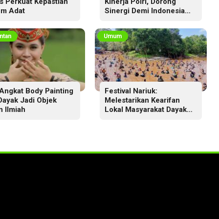
s Perkuat Kepastian
Kinerja Polri, Dorong
m Adat
Sinergi Demi Indonesia
Aman dan Berkeadilan
ntan
Umum
Angkat Body Painting
Festival Nariuk:
 Dayak Jadi Objek
Melestarikan Kearifan
n Ilmiah
Lokal Masyarakat Dayak
Ma’anyan