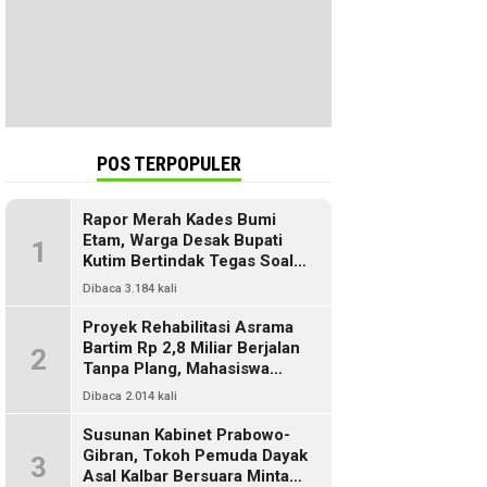
POS TERPOPULER
Rapor Merah Kades Bumi
Etam, Warga Desak Bupati
1
Kutim Bertindak Tegas Soal
Penyelewengan Dana SILPA
Dibaca 3.184 kali
Proyek Rehabilitasi Asrama
Bartim Rp 2,8 Miliar Berjalan
2
Tanpa Plang, Mahasiswa
Pertanyakan Transparansi
Dibaca 2.014 kali
PUPR
Susunan Kabinet Prabowo-
Gibran, Tokoh Pemuda Dayak
3
Asal Kalbar Bersuara Minta