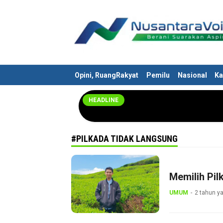
Nusantaravoices.id
Berani Suarakan Aspirasimu
Opini, RuangRakyat
Pemilu
Nasional
Ka
HEADLINE
#PILKADA TIDAK LANGSUNG
Memilih Pi
UMUM
2 tahun ya