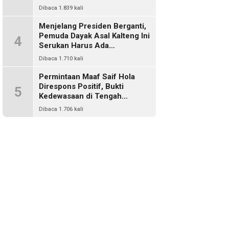
Harus Ada Representasi Dari
Dibaca 1.839 kali
Kalangan Dayak Kalimantan
Menjelang Presiden Berganti,
Pemuda Dayak Asal Kalteng Ini
4
Serukan Harus Ada
Keterwakilan Bangsa Dayak
Dibaca 1.710 kali
Dalam Kabinet Prabowo Gibran
Permintaan Maaf Saif Hola
Direspons Positif, Bukti
5
Kedewasaan di Tengah
Polemik Konten
Dibaca 1.706 kali