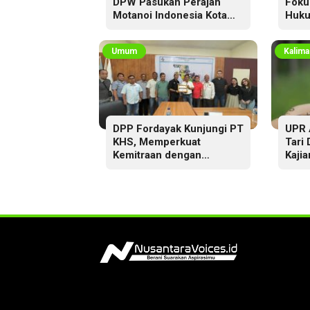
DPW Pasukan Perajah
Foku
Motanoi Indonesia Kota
Huku
Palangka Raya,
Dikukuhkan Lewat Ritual
Umum
Kalima
DPP Fordayak Kunjungi PT
UPR 
KHS, Memperkuat
Tari
Kemitraan dengan
Kajia
Koperasi Fordayak Merah
Putih