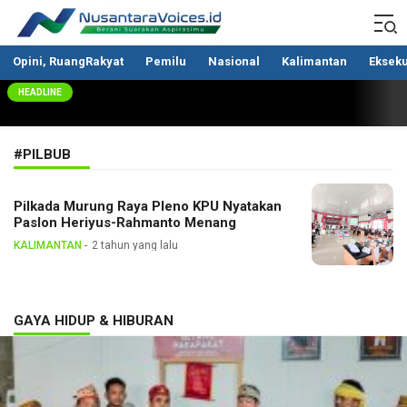
Nusantaravoices.id
Berani Suarakan Aspirasimu
Opini, RuangRakyat
Pemilu
Nasional
Kalimantan
Ekseku
HEADLINE
#PILBUB
Pilkada Murung Raya Pleno KPU Nyatakan
Paslon Heriyus-Rahmanto Menang
KALIMANTAN
2 tahun yang lalu
GAYA HIDUP & HIBURAN