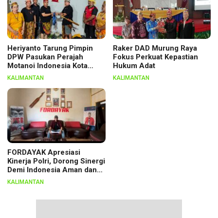
Heriyanto Tarung Pimpin
Raker DAD Murung Raya
DPW Pasukan Perajah
Fokus Perkuat Kepastian
Motanoi Indonesia Kota
Hukum Adat
Palangka Raya, Dikukuhkan
KALIMANTAN
KALIMANTAN
Lewat Ritual
FORDAYAK Apresiasi
Kinerja Polri, Dorong Sinergi
Demi Indonesia Aman dan
Berkeadilan
KALIMANTAN