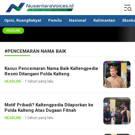
Nusantaravoices.id
Berani Suarakan Aspirasimu
Opini, RuangRakyat
Pemilu
Nasional
Kalimantan
Ekseku
HEADLINE
#PENCEMARAN NAMA BAIK
Kasus Pencemaran Nama Baik Kaltengpedia
Resmi Ditangani Polda Kalteng
HEADLINE
1 tahun yang lalu
Motif Pribadi? Kaltengpedia Dilaporkan ke
Polda Kalteng Atas Dugaan Fitnah
HEADLINE
1 tahun yang lalu