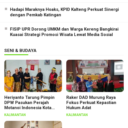
Hadapi Maraknya Hoaks, KPID Kalteng Perkuat Sinergi
dengan Pemkab Katingan
FISIP UPR Dorong UMKM dan Warga Kereng Bangkirai
Kuasai Strategi Promosi Wisata Lewat Media Sosial
SENI & BUDAYA
Heriyanto Tarung Pimpin
Raker DAD Murung Raya
DPW Pasukan Perajah
Fokus Perkuat Kepastian
Motanoi Indonesia Kota
Hukum Adat
Palangka Raya, Dikukuhkan
KALIMANTAN
KALIMANTAN
Lewat Ritual