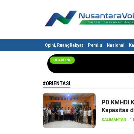
Nusantaravoices.id
Berani Suarakan Aspirasimu
Opini, RuangRakyat
Pemilu
Nasional
Ka
HEADLINE
#ORIENTASI
PD KMHDI Ka
Kapasitas 
KALIMANTAN
1 