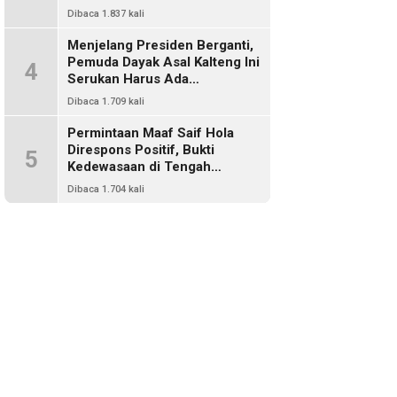
Harus Ada Representasi Dari
Dibaca 1.837 kali
Kalangan Dayak Kalimantan
Menjelang Presiden Berganti,
Pemuda Dayak Asal Kalteng Ini
4
Serukan Harus Ada
Keterwakilan Bangsa Dayak
Dibaca 1.709 kali
Dalam Kabinet Prabowo Gibran
Permintaan Maaf Saif Hola
Direspons Positif, Bukti
5
Kedewasaan di Tengah
Polemik Konten
Dibaca 1.704 kali