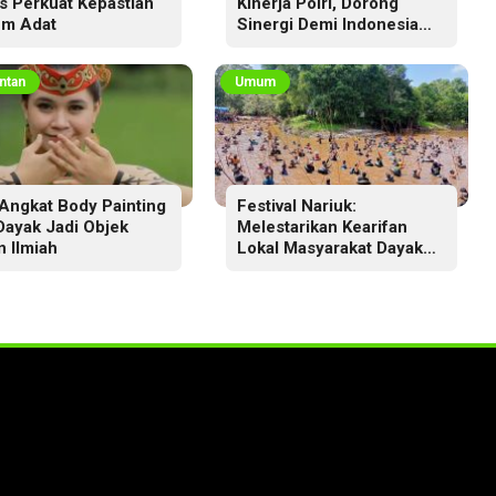
s Perkuat Kepastian
Kinerja Polri, Dorong
m Adat
Sinergi Demi Indonesia
Aman dan Berkeadilan
ntan
Umum
Angkat Body Painting
Festival Nariuk:
 Dayak Jadi Objek
Melestarikan Kearifan
n Ilmiah
Lokal Masyarakat Dayak
Ma’anyan