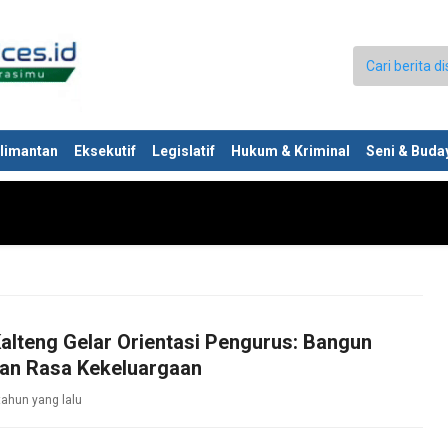
limantan
Eksekutif
Legislatif
Hukum & Kriminal
Seni & Buda
lteng Gelar Orientasi Pengurus: Bangun
dan Rasa Kekeluargaan
tahun yang lalu