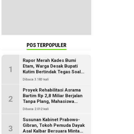
POS TERPOPULER
Rapor Merah Kades Bumi
Etam, Warga Desak Bupati
1
Kutim Bertindak Tegas Soal
Penyelewengan Dana SILPA
Dibaca 3.183 kali
Proyek Rehabilitasi Asrama
Bartim Rp 2,8 Miliar Berjalan
2
Tanpa Plang, Mahasiswa
Pertanyakan Transparansi
Dibaca 2.012 kali
PUPR
Susunan Kabinet Prabowo-
Gibran, Tokoh Pemuda Dayak
3
Asal Kalbar Bersuara Minta