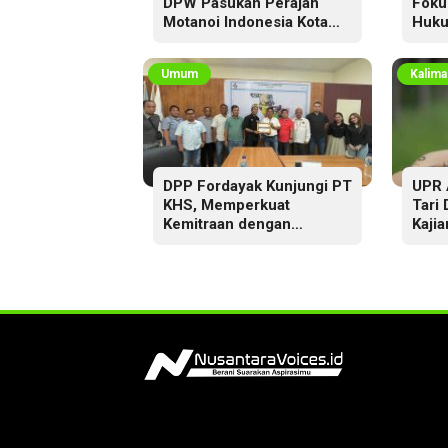
DPW Pasukan Perajah
Foku
Motanoi Indonesia Kota
Huku
Palangka Raya,
Dikukuhkan Lewat Ritual
Umum
Kalima
DPP Fordayak Kunjungi PT
UPR 
KHS, Memperkuat
Tari
Kemitraan dengan
Kajia
Koperasi Fordayak Merah
Putih