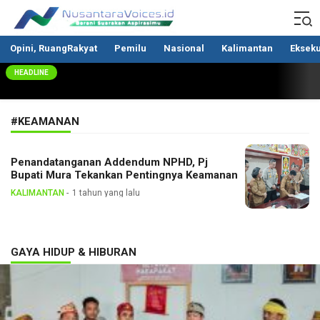
Nusantaravoices.id
Berani Suarakan Aspirasimu
Opini, RuangRakyat
Pemilu
Nasional
Kalimantan
Ekseku
HEADLINE
#KEAMANAN
Penandatanganan Addendum NPHD, Pj
Bupati Mura Tekankan Pentingnya Keamanan
KALIMANTAN
1 tahun yang lalu
GAYA HIDUP & HIBURAN