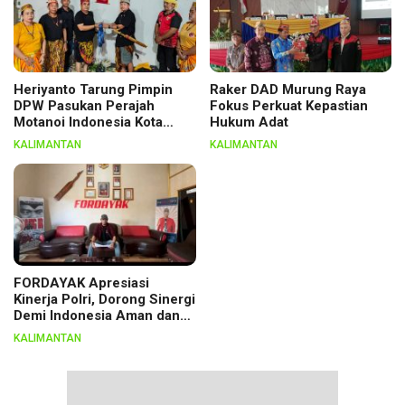
Heriyanto Tarung Pimpin
Raker DAD Murung Raya
DPW Pasukan Perajah
Fokus Perkuat Kepastian
Motanoi Indonesia Kota
Hukum Adat
Palangka Raya, Dikukuhkan
KALIMANTAN
KALIMANTAN
Lewat Ritual
FORDAYAK Apresiasi
Kinerja Polri, Dorong Sinergi
Demi Indonesia Aman dan
Berkeadilan
KALIMANTAN