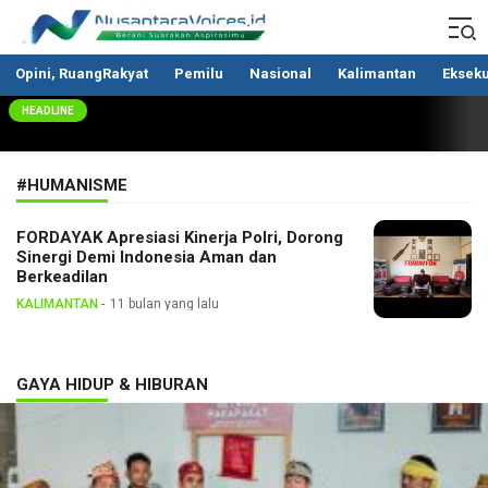
Nusantaravoices.id
Berani Suarakan Aspirasimu
Opini, RuangRakyat
Pemilu
Nasional
Kalimantan
Ekseku
HEADLINE
#HUMANISME
FORDAYAK Apresiasi Kinerja Polri, Dorong
Sinergi Demi Indonesia Aman dan
Berkeadilan
KALIMANTAN
11 bulan yang lalu
GAYA HIDUP & HIBURAN