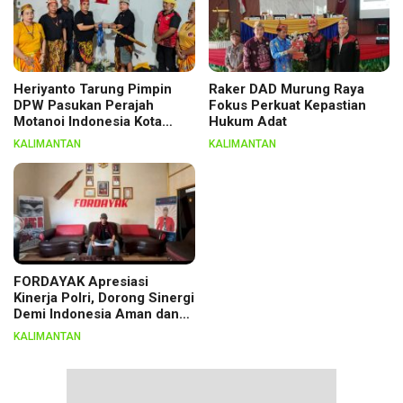
Heriyanto Tarung Pimpin
Raker DAD Murung Raya
DPW Pasukan Perajah
Fokus Perkuat Kepastian
Motanoi Indonesia Kota
Hukum Adat
Palangka Raya, Dikukuhkan
KALIMANTAN
KALIMANTAN
Lewat Ritual
FORDAYAK Apresiasi
Kinerja Polri, Dorong Sinergi
Demi Indonesia Aman dan
Berkeadilan
KALIMANTAN