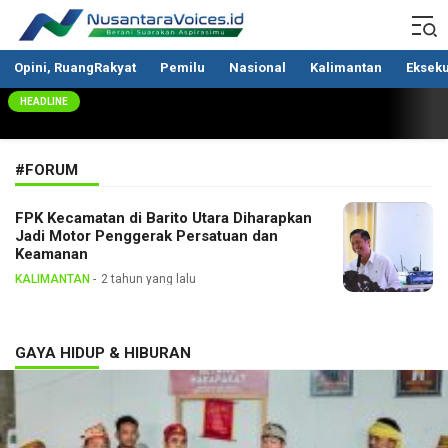
Nusantaravoices.id
Berani Suarakan Aspirasimu
Opini, RuangRakyat
Pemilu
Nasional
Kalimantan
Ekseku
HEADLINE
#FORUM
FPK Kecamatan di Barito Utara Diharapkan
Jadi Motor Penggerak Persatuan dan
Keamanan
KALIMANTAN
2 tahun yang lalu
GAYA HIDUP & HIBURAN