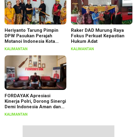
Heriyanto Tarung Pimpin
Raker DAD Murung Raya
DPW Pasukan Perajah
Fokus Perkuat Kepastian
Motanoi Indonesia Kota
Hukum Adat
Palangka Raya, Dikukuhkan
KALIMANTAN
KALIMANTAN
Lewat Ritual
FORDAYAK Apresiasi
Kinerja Polri, Dorong Sinergi
Demi Indonesia Aman dan
Berkeadilan
KALIMANTAN