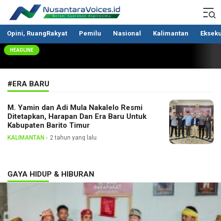
Nusantaravoices.id
Berani Suarakan Aspirasimu
Opini, RuangRakyat
Pemilu
Nasional
Kalimantan
Ekseku
HEADLINE
#ERA BARU
M. Yamin dan Adi Mula Nakalelo Resmi
Ditetapkan, Harapan Dan Era Baru Untuk
Kabupaten Barito Timur
KALIMANTAN
2 tahun yang lalu
GAYA HIDUP & HIBURAN