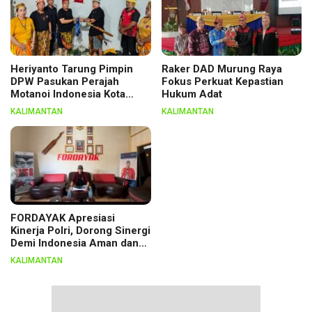
Heriyanto Tarung Pimpin
Raker DAD Murung Raya
DPW Pasukan Perajah
Fokus Perkuat Kepastian
Motanoi Indonesia Kota
Hukum Adat
Palangka Raya, Dikukuhkan
KALIMANTAN
KALIMANTAN
Lewat Ritual
FORDAYAK Apresiasi
Kinerja Polri, Dorong Sinergi
Demi Indonesia Aman dan
Berkeadilan
KALIMANTAN