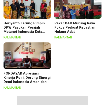
Heriyanto Tarung Pimpin
Raker DAD Murung Raya
DPW Pasukan Perajah
Fokus Perkuat Kepastian
Motanoi Indonesia Kota
Hukum Adat
Palangka Raya, Dikukuhkan
KALIMANTAN
KALIMANTAN
Lewat Ritual
FORDAYAK Apresiasi
Kinerja Polri, Dorong Sinergi
Demi Indonesia Aman dan
Berkeadilan
KALIMANTAN