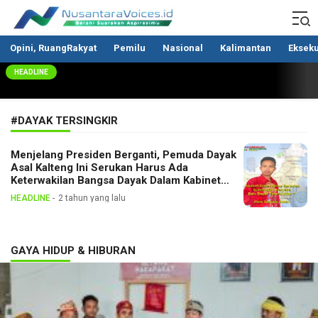
Nusantaravoices.id
Berani Suarakan Aspirasimu
Opini, RuangRakyat
Pemilu
Nasional
Kalimantan
Ekseku
HEADLINE
#DAYAK TERSINGKIR
Menjelang Presiden Berganti, Pemuda Dayak
Asal Kalteng Ini Serukan Harus Ada
Keterwakilan Bangsa Dayak Dalam Kabinet
Prabowo Gibran
HEADLINE
2 tahun yang lalu
GAYA HIDUP & HIBURAN