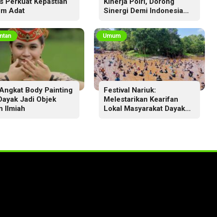
s Perkuat Kepastian
Kinerja Polri, Dorong
m Adat
Sinergi Demi Indonesia
Aman dan Berkeadilan
ntan
Umum
Angkat Body Painting
Festival Nariuk:
 Dayak Jadi Objek
Melestarikan Kearifan
n Ilmiah
Lokal Masyarakat Dayak
Ma’anyan