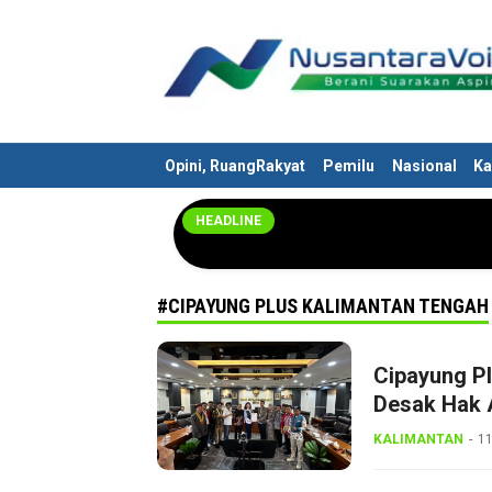
Nusantaravoices.id
Berani Suarakan Aspirasimu
Opini, RuangRakyat
Pemilu
Nasional
Ka
HEADLINE
#CIPAYUNG PLUS KALIMANTAN TENGAH
Cipayung Pl
Desak Hak 
KALIMANTAN
11