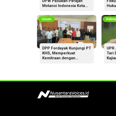
DPW Pasukan Perajah
Foku
Motanoi Indonesia Kota
Huku
Palangka Raya,
Dikukuhkan Lewat Ritual
Umum
Kalima
DPP Fordayak Kunjungi PT
UPR 
KHS, Memperkuat
Tari
Kemitraan dengan
Kajia
Koperasi Fordayak Merah
Putih