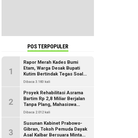
POS TERPOPULER
Rapor Merah Kades Bumi
Etam, Warga Desak Bupati
1
Kutim Bertindak Tegas Soal
Penyelewengan Dana SILPA
Dibaca 3.183 kali
Proyek Rehabilitasi Asrama
Bartim Rp 2,8 Miliar Berjalan
2
Tanpa Plang, Mahasiswa
Pertanyakan Transparansi
Dibaca 2.012 kali
PUPR
Susunan Kabinet Prabowo-
Gibran, Tokoh Pemuda Dayak
3
Asal Kalbar Bersuara Minta