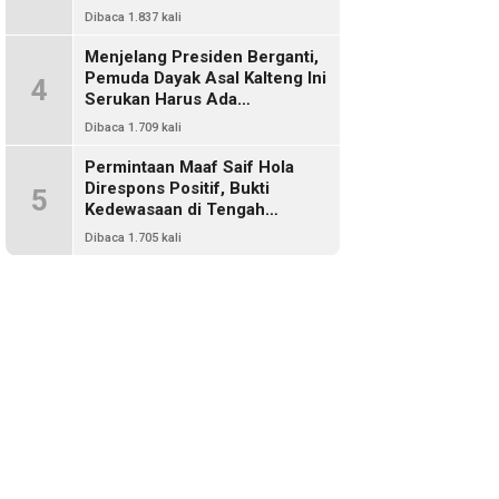
Harus Ada Representasi Dari
Dibaca 1.837 kali
Kalangan Dayak Kalimantan
Menjelang Presiden Berganti,
Pemuda Dayak Asal Kalteng Ini
4
Serukan Harus Ada
Keterwakilan Bangsa Dayak
Dibaca 1.709 kali
Dalam Kabinet Prabowo Gibran
Permintaan Maaf Saif Hola
Direspons Positif, Bukti
5
Kedewasaan di Tengah
Polemik Konten
Dibaca 1.705 kali