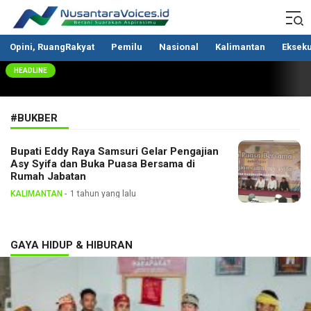
Nusantaravoices.id
Berani Suarakan Aspirasimu
Opini, RuangRakyat
Pemilu
Nasional
Kalimantan
Ekseku
HEADLINE
#BUKBER
Bupati Eddy Raya Samsuri Gelar Pengajian
Asy Syifa dan Buka Puasa Bersama di
Rumah Jabatan
KALIMANTAN
1 tahun yang lalu
GAYA HIDUP & HIBURAN