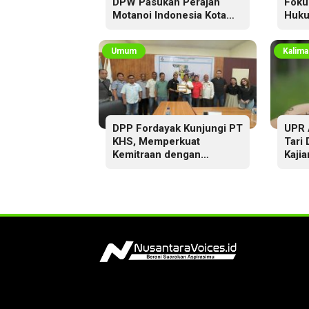
DPW Pasukan Perajah
Foku
Motanoi Indonesia Kota
Huku
Palangka Raya,
Dikukuhkan Lewat Ritual
Umum
Kalima
DPP Fordayak Kunjungi PT
UPR 
KHS, Memperkuat
Tari
Kemitraan dengan
Kajia
Koperasi Fordayak Merah
Putih