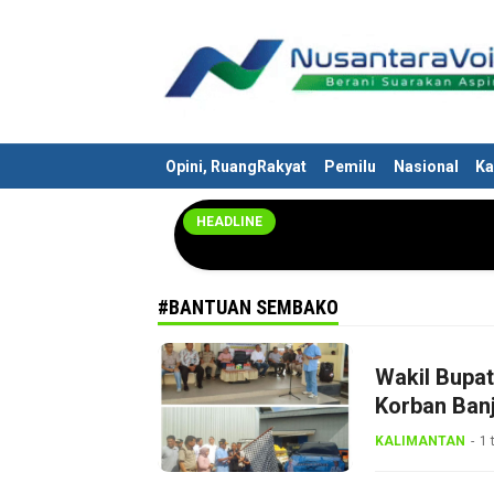
Nusantaravoices.id
Berani Suarakan Aspirasimu
Opini, RuangRakyat
Pemilu
Nasional
Ka
HEADLINE
#BANTUAN SEMBAKO
Wakil Bupa
Korban Banj
KALIMANTAN
1 