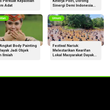
s Perkuat Kepastian
Kinerja Polri, Dorong
m Adat
Sinergi Demi Indonesia
Aman dan Berkeadilan
ntan
Umum
Angkat Body Painting
Festival Nariuk:
 Dayak Jadi Objek
Melestarikan Kearifan
n Ilmiah
Lokal Masyarakat Dayak
Ma’anyan