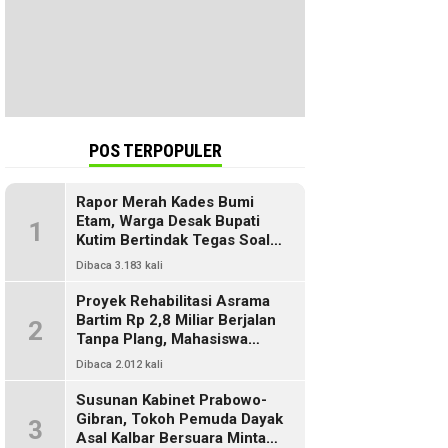
POS TERPOPULER
Rapor Merah Kades Bumi
Etam, Warga Desak Bupati
1
Kutim Bertindak Tegas Soal
Penyelewengan Dana SILPA
Dibaca 3.183 kali
Proyek Rehabilitasi Asrama
Bartim Rp 2,8 Miliar Berjalan
2
Tanpa Plang, Mahasiswa
Pertanyakan Transparansi
Dibaca 2.012 kali
PUPR
Susunan Kabinet Prabowo-
Gibran, Tokoh Pemuda Dayak
3
Asal Kalbar Bersuara Minta