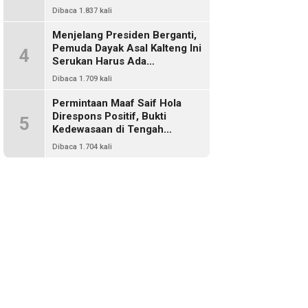
Harus Ada Representasi Dari
Dibaca 1.837 kali
Kalangan Dayak Kalimantan
Menjelang Presiden Berganti,
Pemuda Dayak Asal Kalteng Ini
4
Serukan Harus Ada
Keterwakilan Bangsa Dayak
Dibaca 1.709 kali
Dalam Kabinet Prabowo Gibran
Permintaan Maaf Saif Hola
Direspons Positif, Bukti
5
Kedewasaan di Tengah
Polemik Konten
Dibaca 1.704 kali