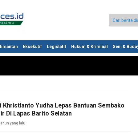
limantan
Eksekutif
Legislatif
Hukum & Kriminal
Seni & Buda
ti Khristianto Yudha Lepas Bantuan Sembako
ir Di Lapas Barito Selatan
tahun yang lalu