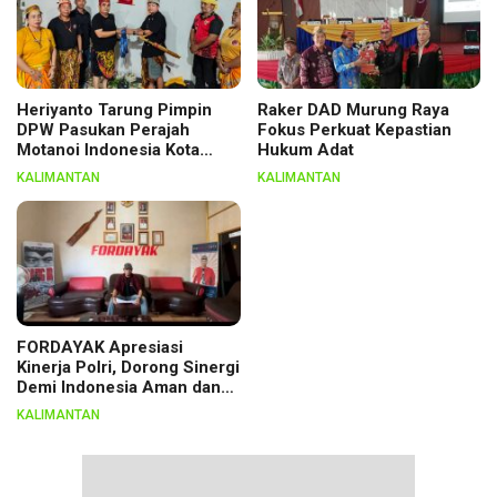
Heriyanto Tarung Pimpin
Raker DAD Murung Raya
DPW Pasukan Perajah
Fokus Perkuat Kepastian
Motanoi Indonesia Kota
Hukum Adat
Palangka Raya, Dikukuhkan
KALIMANTAN
KALIMANTAN
Lewat Ritual
FORDAYAK Apresiasi
Kinerja Polri, Dorong Sinergi
Demi Indonesia Aman dan
Berkeadilan
KALIMANTAN