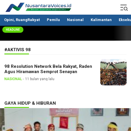
Nusantaravoices.id
Berani Suarakan Aspirasimu
Opini, RuangRakyat
Pemilu
Nasional
Kalimantan
Ekseku
HEADLINE
#AKTIVIS 98
98 Resolution Network Bela Rakyat, Raden
Agus Hiramawan Semprot Senayan
NASIONAL
11 bulan yang lalu
GAYA HIDUP & HIBURAN