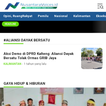
Nusantaravoices.id
Berani Suarakan Aspirasimu
Opini, RuangRakyat
Pemilu
Nasional
Kalimantan
Ekseku
HEADLINE
#ALIANSI DAYAK BERSATU
Aksi Demo di DPRD Kalteng: Aliansi Dayak
Bersatu Tolak Ormas GRIB Jaya
KALIMANTAN
1 tahun yang lalu
GAYA HIDUP & HIBURAN