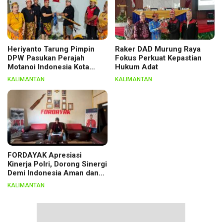
Heriyanto Tarung Pimpin
Raker DAD Murung Raya
DPW Pasukan Perajah
Fokus Perkuat Kepastian
Motanoi Indonesia Kota
Hukum Adat
Palangka Raya, Dikukuhkan
KALIMANTAN
KALIMANTAN
Lewat Ritual
FORDAYAK Apresiasi
Kinerja Polri, Dorong Sinergi
Demi Indonesia Aman dan
Berkeadilan
KALIMANTAN